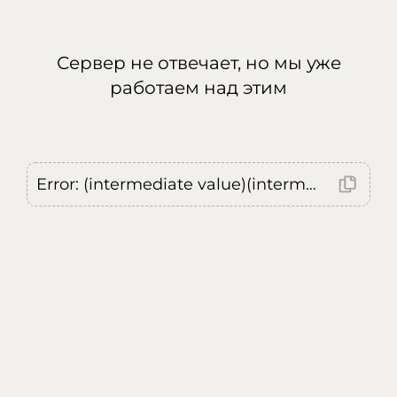
Сервер не отвечает, но мы уже
работаем над этим
Error: (intermediate value)(intermediate value)(intermediate value).replaceAll is not a function