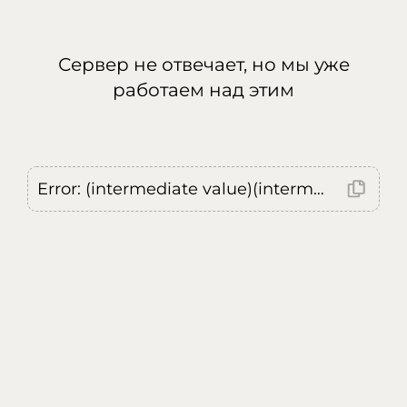
Сервер не отвечает, но мы уже
работаем над этим
Error: (intermediate value)(intermediate value)(intermediate value).replaceAll is not a function